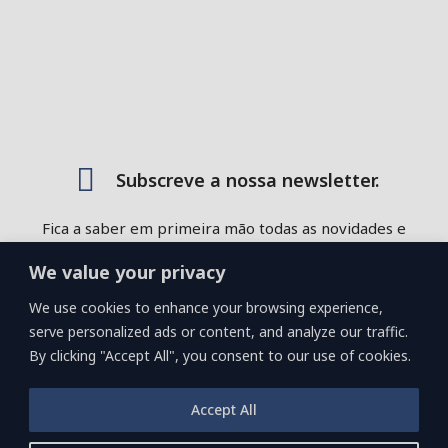
Subscreve a nossa newsletter.
Fica a saber em primeira mão todas as novidades e
ofertas exclusivas que temos para oferecer!
We value your privacy
We use cookies to enhance your browsing experience,
Subscrever
serve personalized ads or content, and analyze our traffic.
By clicking "Accept All", you consent to our use of cookies.
Accept All
Privacy Policy