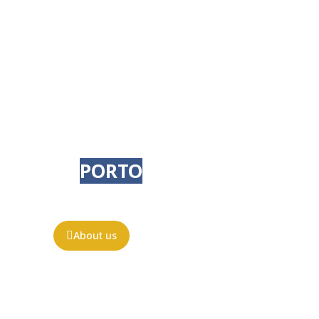
TOURISM AND EVENTS
IN
PORTO
E AND
NORTH OF PORTUGAL
About us