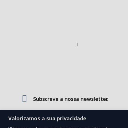
Subscreve a nossa newsletter.
Fica a saber em primeira mão todas as novidades e
Valorizamos a sua privacidade
ofertas exclusivas que temos para oferecer!