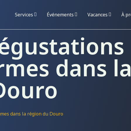
Services
Événements
Vacances
À pr
dégustations
ermes dans l
Douro
ermes dans la région du Douro