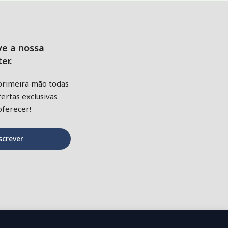
ve a nossa
er.
primeira mão todas
ertas exclusivas
ferecer!
screver