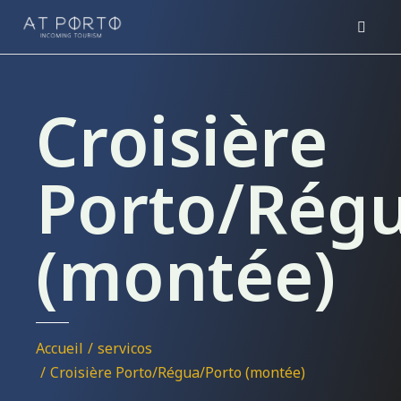
Croisière
Porto/Rég
(montée)
Vous êtes ici :
Accueil
servicos
Croisière Porto/Régua/Porto (montée)